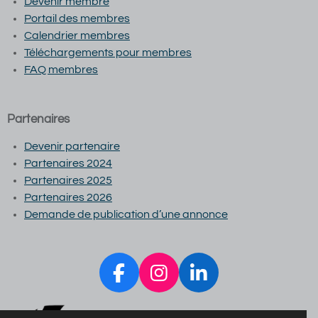
Devenir membre
Portail des membres
Calendrier membres
Téléchargements pour membres
FAQ membres
Partenaires
Devenir partenaire
Partenaires 2024
Partenaires 2025
Partenaires 2026
Demande de publication d’une annonce
F
I
L
a
n
i