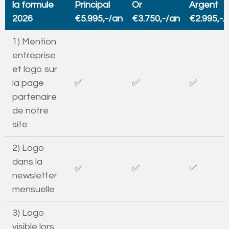
la formule
Principal
Or
Argent
2026
€5.995,-/an
€3.750,-/an
€2.995,-/
1) Mention
entreprise
et logo sur
la page
✅
✅
✅
partenaire
de notre
site
2) Logo
dans la
✅
✅
✅
newsletter
mensuelle
3) Logo
visible lors