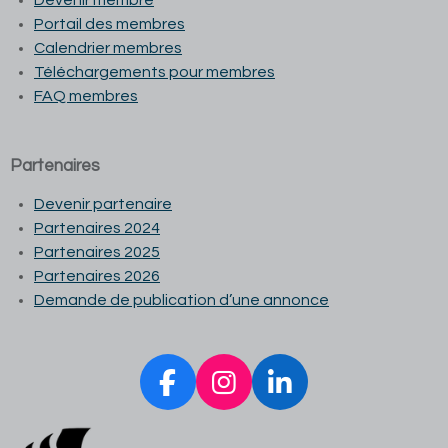
Devenir membre
Portail des membres
Calendrier membres
Téléchargements pour membres
FAQ membres
Partenaires
Devenir partenaire
Partenaires 2024
Partenaires 2025
Partenaires 2026
Demande de publication d’une annonce
F
I
L
a
n
i