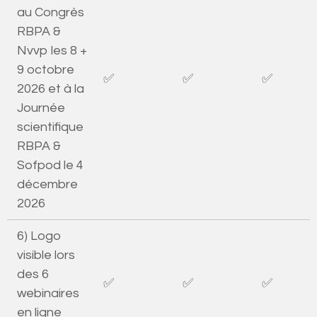
au Congrès
RBPA &
Nvvp les 8 +
9 octobre
✅
✅
✅
2026 et à la
Journée
scientifique
RBPA &
Sofpod le 4
décembre
2026
6) Logo
visible lors
des 6
✅
✅
✅
webinaires
en ligne