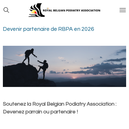
Passer
au
contenu
Devenir partenaire de RBPA en 2026
principal
Soutenez la Royal Belgian Podiatry Association :
Devenez parrain ou partenaire !