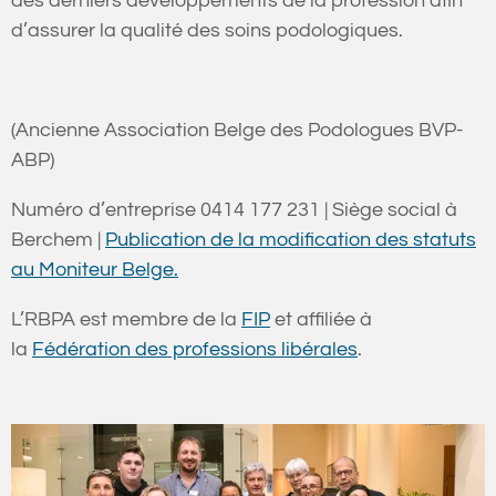
des derniers développements de la profession afin
d’assurer la qualité des soins podologiques.
​​​​‌‍​‍​‍‌‍‌​‍‌‍‍‌‌‍‌‌‍‍‌‌‍‍​‍​‍​‍‍​‍​‍‌​‌‍​‌‌‍‍‌‍‍‌‌‌​‌‍‌​‍‍‌‍‍‌‌‍​‍​‍​‍​​‍​‍‌‍‍​‌​‍‌‍‌‌‌‍‌‍​‍​‍​‍‍​‍​‍​‍‌​‌‌​‌‌‌‌‍‌​‌‍‍‌‌‍​‍‌‍‍‌‌‍‍‌‌​‌‍‌‌‌‍‍‌‌​​‍‌‍‌‌‌‍‌​‌‍‍‌‌‌​​‍‌‍‌‌‍‌‍‌​‌‍‌‌​‌‌​​‌​‍‌‍‌‌‌​‌‍‌‌‌‍‍‌‌​‌‍​‌‌‌​‌‍‍‌‌‍‌‍‍​‍‌‍‍‌‌‍‌​​‌​​​​​​​‌​​‌‌‍​‌‌‍‌‍‌‍‌​​‍​​‍‌​‌‌​​‌​‌​​‍​​‍‌​‌​​‌‌‍​‌‍​‌​‍‌​‍‌​‌​​‌‌​​‌​‍‌‌‍‌​​​‌​​‍​‌​‌‍‌​​​‍​‍​​​‌​‌‍‌‍​‍​​​‌‍‌‍​‍‌‌​‌‍‌‌​​‌‍‌‌​‌‌‍​‌‌‍​‍‌‍‌‌‌‌‌​‌​​‌‍​‌‌‍‌‌‍‌‌​‍‌​​‌‍​‌‌‌​‌‍‍​​‌‌‍​‌‌‍​‍‌‍‌‌‌‌‌​‌​​‌‍​‌‌‍‌‌‍‌‌‌​‍​‌‍‌‌‌​‍‌‍‌​‌‍‌‌‌‍​‌‌​‌‍‍‌‌‍‌‍‍​‍‍‌​‌‌‌‌‍​‍‌‌‌​‌‍‌‌‌‍​‌‌​​‍‌‌​‌‌‌​​‍‌‌‌‍‍‌‍‌‌‌‍‌​‍‌‌​​‌​‌​​‍‌‌​​‌​‌​​‍‌‌​​‍​​‍‌‍‍‌‍​​‍‌‌​​‍​​‍​‍‌‌​‌‌‌​‌​​‍‍‌‌‍‌‍​‌‌‍​‌‌‌‌‍‌‌​‍‌‌​‌‌‌​​‍‌‌‌‍‍‌‍‌‌‌‍‌​‍‌‌​​‌​‌​​‍‌‌​​‌​‌​​‍‌‌​​‍​​‍​​​‌‌​‍​‌‍‌​‌‍​‍​‌‍‌‍​‌​‍​‌‍‌‌‌‍‌​‌‍​​‌‌​‍‌‌​​‍​​‍​‍‌‌​‌‌‌​‌​​‍‍‌‍​‌‍‍​‌‍‍‌‌‍​‌‍‌​‌​‍‌‍‌‌‌‍‍​‍‌‌​‌‌‌​​‍‌‌‌‍‍‌‍‌‌‌‍‌​‍‌‌​​‌​‌​​‍‌‌​​‌​‌​​‍‌‌​​‍​​‍‌‍‌‌‌‍‌​​‌‌​‌‍‌‍‌‌​‌‌‍‌‌‌‍‌‌‌‍​‌‌‍​​‍‌‌‍‌‌​‍‌‌​​‍​​‍​‍‌‌​‌‌‌​‌​​‍‍‌‌​‌‍‌‌‌‍​‌‌​​‌‍​‍‌‍​‌‌​‌‍‌‌‌‌‌‌‌​‍‌‍​​‌​‍‌‌​​‍‌​‌‍‌​‌‌​‌‌‌‌‍‌​‌‍‍‌‌‍​‍‌‍‌‍‍‌‌‍‌​​‌​​​​​​​‌​​‌‌‍​‌‌‍‌‍‌‍‌​​‍​​‍‌​‌‌​​‌​‌​​‍​​‍‌​‌​​‌‌‍​‌‍​‌​‍‌​‍‌​‌​​‌‌​​‌​‍‌‌‍‌​​​‌​​‍​‌​‌‍‌​​​‍​‍​​​‌​‌‍‌‍​‍​​​‌‍‌‍​‍‌‍‌‌​‌‍‌‌​​‌‍‌‌​‌‌‍​‌‌‍​‍‌‍‌‌‌‌‌​‌​​‌‍​‌‌‍‌‌‍‌‌​‍‌‍‌​​‌‍​‌‌‌​‌‍‍​​‌‌‍​‌‌‍​‍‌‍‌‌‌‌‌​‌​​‌‍​‌‌‍‌‌‍‌‌‌​‍​‌‍‌‌‌​‍‌‍‌​‌‍‌‌‌‍​‌‌​‌‍‍‌‌‍‌‍‍​‍‍‌​‌‌‌‌‍​‍‌‌‌​‌‍‌‌‌‍​‌‌​​‍‌‌​‌‌‌​​‍‌‌‌‍‍‌‍‌‌‌‍‌​‍‌‌​​‌​‌​​‍‌‌​​‌​‌​​‍‌‌​​‍​​‍‌‍‍‌‍​​‍‌‌​​‍​​‍​‍‌‌​‌‌‌​‌​​‍‍‌‌‍‌‍​‌‌‍​‌‌‌‌‍‌‌​‍‌‌​‌‌‌​​‍‌‌‌‍‍‌‍‌‌‌‍‌​‍‌‌​​‌​‌​​‍‌‌​​‌​‌​​‍‌‌​​‍​​‍​​​‌‌​‍​‌‍‌​‌‍​‍​‌‍‌‍​‌​‍​‌‍‌‌‌‍‌​‌‍​​‌‌​‍‌‌​​‍​​‍​‍‌‌​‌‌‌​‌​​‍‍‌‍​‌‍‍​‌‍‍‌‌‍​‌‍‌​‌​‍‌‍‌‌‌‍‍​‍‌‌​‌‌‌​​‍‌‌‌‍‍‌‍‌‌‌‍‌​‍‌‌​​‌​‌​​‍‌‌​​‌​‌​​‍‌‌​​‍​​‍‌‍‌‌‌‍‌​​‌‌​‌‍‌‍‌‌​‌‌‍‌‌‌‍‌‌‌‍​‌‌‍​​‍‌‌‍‌‌​‍‌‌​​‍​​‍​‍‌‌​‌‌‌​‌​​‍‍‌‌​‌‍‌‌‌‍​‌‌​​‍​‍‌‌(Ancienne Association Belge des Podologues BVP-
ABP)‍‌‌‌
Numéro d’entreprise
0414 177 231 ​​​​‌‍​‍​‍‌‍‌​‍‌‍‍‌‌‍‌‌‍‍‌‌‍‍​‍​‍​‍‍​‍​‍‌​‌‍​‌‌‍‍‌‍‍‌‌‌​‌‍‌​‍‍‌‍‍‌‌‍​‍​‍​‍​​‍​‍‌‍‍​‌​‍‌‍‌‌‌‍‌‍​‍​‍​‍‍​‍​‍​‍‌​‌‌​‌‌‌‌‍‌​‌‍‍‌‌‍​‍‌‍‍‌‌‍‍‌‌​‌‍‌‌‌‍‍‌‌​​‍‌‍‌‌‌‍‌​‌‍‍‌‌‌​​‍‌‍‌‌‍‌‍‌​‌‍‌‌​‌‌​​‌​‍‌‍‌‌‌​‌‍‌‌‌‍‍‌‌​‌‍​‌‌‌​‌‍‍‌‌‍‌‍‍​‍‌‍‍‌‌‍‌​​‌​​​​​​​‌​​‌‌‍​‌‌‍‌‍‌‍‌​​‍​​‍‌​‌‌​​‌​‌​​‍​​‍‌​‌​​‌‌‍​‌‍​‌​‍‌​‍‌​‌​​‌‌​​‌​‍‌‌‍‌​​​‌​​‍​‌​‌‍‌​​​‍​‍​​​‌​‌‍‌‍​‍​​​‌‍‌‍​‍‌‌​‌‍‌‌​​‌‍‌‌​‌‌‍​‌‌‍​‍‌‍‌‌‌‌‌​‌​​‌‍​‌‌‍‌‌‍‌‌​‍‌​​‌‍​‌‌‌​‌‍‍​​‌‌‍​‌‌‍​‍‌‍‌‌‌‌‌​‌​​‌‍​‌‌‍‌‌‍‌‌‌​‍​‌‍‌‌‌​‍‌‍‌​‌‍‌‌‌‍​‌‌​‌‍‍‌‌‍‌‍‍​‍‍‌​‌‌‌‌‍​‍‌‌‌​‌‍‌‌‌‍​‌‌​​‍‌‌​‌‌‌​​‍‌‌‌‍‍‌‍‌‌‌‍‌​‍‌‌​​‌​‌​​‍‌‌​​‌​‌​​‍‌‌​​‍​​‍‌‍‍‌‍​​‍‌‌​​‍​​‍​‍‌‌​‌‌‌​‌​​‍‍‌‌‍‌‍​‌‌‍​‌‌‌‌‍‌‌​‍‌‌​‌‌‌​​‍‌‌‌‍‍‌‍‌‌‌‍‌​‍‌‌​​‌​‌​​‍‌‌​​‌​‌​​‍‌‌​​‍​​‍​‍‌‌‍‌‌​‌​​​‍​‍​‌‍‌​‌‍​‌​​‍​‌‌​‍‌​‌‌​‍‌​‍‌‌​​‍​​‍​‍‌‌​‌‌‌​‌​​‍‍‌‍​‌‍‍​‌‍‍‌‌‍​‌‍‌​‌​‍‌‍‌‌‌‍‍​‍‌‌​‌‌‌​​‍‌‌‌‍‍‌‍‌‌‌‍‌​‍‌‌​​‌​‌​​‍‌‌​​‌​‌​​‍‌‌​​‍​​‍​‌‍​​‍​‍‌​‍​‌‍​‍‌‍​‌‌‍‌‌​​​​​​​‌‌​​‍​‌​​‍‌‌​​‍​​‍​‍‌‌​‌‌‌​‌​​‍‍‌‌​‌‍‌‌‌‍​‌‌​​‌‍​‍‌‍​‌‌​‌‍‌‌‌‌‌‌‌​‍‌‍​​‌​‍‌‌​​‍‌​‌‍‌​‌‌​‌‌‌‌‍‌​‌‍‍‌‌‍​‍‌‍‌‍‍‌‌‍‌​​‌​​​​​​​‌​​‌‌‍​‌‌‍‌‍‌‍‌​​‍​​‍‌​‌‌​​‌​‌​​‍​​‍‌​‌​​‌‌‍​‌‍​‌​‍‌​‍‌​‌​​‌‌​​‌​‍‌‌‍‌​​​‌​​‍​‌​‌‍‌​​​‍​‍​​​‌​‌‍‌‍​‍​​​‌‍‌‍​‍‌‍‌‌​‌‍‌‌​​‌‍‌‌​‌‌‍​‌‌‍​‍‌‍‌‌‌‌‌​‌​​‌‍​‌‌‍‌‌‍‌‌​‍‌‍‌​​‌‍​‌‌‌​‌‍‍​​‌‌‍​‌‌‍​‍‌‍‌‌‌‌‌​‌​​‌‍​‌‌‍‌‌‍‌‌‌​‍​‌‍‌‌‌​‍‌‍‌​‌‍‌‌‌‍​‌‌​‌‍‍‌‌‍‌‍‍​‍‍‌​‌‌‌‌‍​‍‌‌‌​‌‍‌‌‌‍​‌‌​​‍‌‌​‌‌‌​​‍‌‌‌‍‍‌‍‌‌‌‍‌​‍‌‌​​‌​‌​​‍‌‌​​‌​‌​​‍‌‌​​‍​​‍‌‍‍‌‍​​‍‌‌​​‍​​‍​‍‌‌​‌‌‌​‌​​‍‍‌‌‍‌‍​‌‌‍​‌‌‌‌‍‌‌​‍‌‌​‌‌‌​​‍‌‌‌‍‍‌‍‌‌‌‍‌​‍‌‌​​‌​‌​​‍‌‌​​‌​‌​​‍‌‌​​‍​​‍​‍‌‌‍‌‌​‌​​​‍​‍​‌‍‌​‌‍​‌​​‍​‌‌​‍‌​‌‌​‍‌​‍‌‌​​‍​​‍​‍‌‌​‌‌‌​‌​​‍‍‌‍​‌‍‍​‌‍‍‌‌‍​‌‍‌​‌​‍‌‍‌‌‌‍‍​‍‌‌​‌‌‌​​‍‌‌‌‍‍‌‍‌‌‌‍‌​‍‌‌​​‌​‌​​‍‌‌​​‌​‌​​‍‌‌​​‍​​‍​‌‍​​‍​‍‌​‍​‌‍​‍‌‍​‌‌‍‌‌​​​​​​​‌‌​​‍​‌​​‍‌‌​​‍​​‍​‍‌‌​‌‌‌​‌​​‍‍‌‌​‌‍‌‌‌‍​‌‌​​‍​‍‌‌| Siège social à
Berchem |
Publication de la modification des statuts
au Moniteur Belge‍‌‌‌.
L’RBPA est membre de la
FIP
et affiliée à
la
Fédération des professions libérales
.‌‌‍‌‌‍‌‌‌