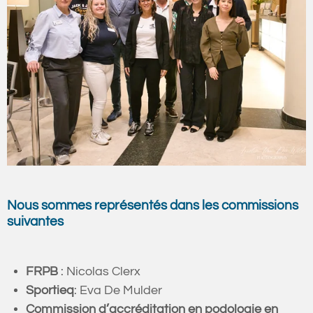
Nous sommes représentés dans les commissions
suivantes​​​​‌‍​‍​‍‌‍‌​‍‌‍‍‌‌‍‌‌‍‍‌‌‍‍​‍​‍​‍‍​‍​‍‌​‌‍​‌‌‍‍‌‍‍‌‌‌​‌‍‌​‍‍‌‍‍‌‌‍​‍​‍​‍​​‍​‍‌‍‍​‌​‍‌‍‌‌‌‍‌‍​‍​‍​‍‍​‍​‍​‍‌​‌‌​‌‌‌‌‍‌​‌‍‍‌‌‍​‍‌‍‍‌‌‍‍‌‌​‌‍‌‌‌‍‍‌‌​​‍‌‍‌‌‌‍‌​‌‍‍‌‌‌​​‍‌‍‌‌‍‌‍‌​‌‍‌‌​‌‌​​‌​‍‌‍‌‌‌​‌‍‌‌‌‍‍‌‌​‌‍​‌‌‌​‌‍‍‌‌‍‌‍‍​‍‌‍‍‌‌‍‌​​‌​​​​​​​‌​​‌‌‍​‌‌‍‌‍‌‍‌​​‍​​‍‌​‌‌​​‌​‌​​‍​​‍‌​‌​​‌‌‍​‌‍​‌​‍‌​‍‌​‌​​‌‌​​‌​‍‌‌‍‌​​​‌​​‍​‌​‌‍‌​​​‍​‍​​​‌​‌‍‌‍​‍​​​‌‍‌‍​‍‌‌​‌‍‌‌​​‌‍‌‌​‌‌‍​‌‌‍​‍‌‍‌‌‌‌‌​‌​​‌‍​‌‌‍‌‌‍‌‌​‍‌​​‌‍​‌‌‌​‌‍‍​​‌‌‍​‌‌‍​‍‌‍‌‌‌‌‌​‌​​‌‍​‌‌‍‌‌‍‌‌‌​‍​‌‍‌‌‌​‍‌‍‌​‌‍‌‌‌‍​‌‌​‌‍‍‌‌‍‌‍‍​‍‍‌​‌‌‌‌‍​‍‌‌‌​‌‍‌‌‌‍​‌‌​​‍‌‌​‌‌‌​​‍‌‌‌‍‍‌‍‌‌‌‍‌​‍‌‌​​‌​‌​​‍‌‌​​‌​‌​​‍‌‌​​‍​​‍‌‍‍‌‍​​‍‌‌​​‍​​‍​‍‌‌​‌‌‌​‌​​‍‍‌‌‍‌‍​‌‌‍​‌‌‌‌‍‌‌​‍‌‌​‌‌‌​​‍‌‌‌‍‍‌‍‌‌‌‍‌​‍‌‌​​‌​‌​​‍‌‌​​‌​‌​​‍‌‌​​‍​​‍​‌‍​​​​​‌​‍‌​‍‌‌‍​​‌​​​‌‍‌‍‌‍‌‍‌‍‌‍‌‍‌​​‍‌‌​​‍​​‍​‍‌‌​‌‌‌​‌​​‍‍‌‍​‌‍‍​‌‍‍‌‌‍​‌‍‌​‌​‍‌‍‌‌‌‍‍​‍‌‌​‌‌‌​​‍‌‌‌‍‍‌‍‌‌‌‍‌​‍‌‌​​‌​‌​​‍‌‌​​‌​‌​​‍‌‌​​‍​​‍​​‍​​​​​​​‍​​​​​‌‌‍​‌‍‌‍‌‍​​​‍​‌‍​‌‍​‍‌‌​​‍​​‍​‍‌‌​‌‌‌​‌​​‍‍‌‌​‌‍‌‌‌‍​‌‌​​‌‍​‍‌‍​‌‌​‌‍‌‌‌‌‌‌‌​‍‌‍​​‌​‍‌‌​​‍‌​‌‍‌​‌‌​‌‌‌‌‍‌​‌‍‍‌‌‍​‍‌‍‌‍‍‌‌‍‌​​‌​​​​​​​‌​​‌‌‍​‌‌‍‌‍‌‍‌​​‍​​‍‌​‌‌​​‌​‌​​‍​​‍‌​‌​​‌‌‍​‌‍​‌​‍‌​‍‌​‌​​‌‌​​‌​‍‌‌‍‌​​​‌​​‍​‌​‌‍‌​​​‍​‍​​​‌​‌‍‌‍​‍​​​‌‍‌‍​‍‌‍‌‌​‌‍‌‌​​‌‍‌‌​‌‌‍​‌‌‍​‍‌‍‌‌‌‌‌​‌​​‌‍​‌‌‍‌‌‍‌‌​‍‌‍‌​​‌‍​‌‌‌​‌‍‍​​‌‌‍​‌‌‍​‍‌‍‌‌‌‌‌​‌​​‌‍​‌‌‍‌‌‍‌‌‌​‍​‌‍‌‌‌​‍‌‍‌​‌‍‌‌‌‍​‌‌​‌‍‍‌‌‍‌‍‍​‍‍‌​‌‌‌‌‍​‍‌‌‌​‌‍‌‌‌‍​‌‌​​‍‌‌​‌‌‌​​‍‌‌‌‍‍‌‍‌‌‌‍‌​‍‌‌​​‌​‌​​‍‌‌​​‌​‌​​‍‌‌​​‍​​‍‌‍‍‌‍​​‍‌‌​​‍​​‍​‍‌‌​‌‌‌​‌​​‍‍‌‌‍‌‍​‌‌‍​‌‌‌‌‍‌‌​‍‌‌​‌‌‌​​‍‌‌‌‍‍‌‍‌‌‌‍‌​‍‌‌​​‌​‌​​‍‌‌​​‌​‌​​‍‌‌​​‍​​‍​‌‍​​​​​‌​‍‌​‍‌‌‍​​‌​​​‌‍‌‍‌‍‌‍‌‍‌‍‌‍‌​​‍‌‌​​‍​​‍​‍‌‌​‌‌‌​‌​​‍‍‌‍​‌‍‍​‌‍‍‌‌‍​‌‍‌​‌​‍‌‍‌‌‌‍‍​‍‌‌​‌‌‌​​‍‌‌‌‍‍‌‍‌‌‌‍‌​‍‌‌​​‌​‌​​‍‌‌​​‌​‌​​‍‌‌​​‍​​‍​​‍​​​​​​​‍​​​​​‌‌‍​‌‍‌‍‌‍​​​‍​‌‍​‌‍​‍‌‌​​‍​​‍​‍‌‌​‌‌‌​‌​​‍‍‌‌​‌‍‌‌‌‍​‌‌​​‍​‍‌​​​​‌‍​‍​‍‌‍‌​‍‌‍‍‌‌‍‌‌‍‍‌‌‍‍​‍​‍​‍‍​‍​‍‌​‌‍​‌‌‍‍‌‍‍‌‌‌​‌‍‌​‍‍‌‍‍‌‌‍​‍​‍​‍​​‍​‍‌‍‍​‌​‍‌‍‌‌‌‍‌‍​‍​‍​‍‍​‍​‍​‍‌​‌‌​‌‌‌‌‍‌​‌‍‍‌‌‍​‍‌‍‍‌‌‍‍‌‌​‌‍‌‌‌‍‍‌‌​​‍‌‍‌‌‌‍‌​‌‍‍‌‌‌​​‍‌‍‌‌‍‌‍‌​‌‍‌‌​‌‌​​‌​‍‌‍‌‌‌​‌‍‌‌‌‍‍‌‌​‌‍​‌‌‌​‌‍‍‌‌‍‌‍‍​‍‌‍‍‌‌‍‌​​‌​​​​​​​‌​​‌‌‍​‌‌‍‌‍‌‍‌​​‍​​‍‌​‌‌​​‌​‌​​‍​​‍‌​‌​​‌‌‍​‌‍​‌​‍‌​‍‌​‌​​‌‌​​‌​‍‌‌‍‌​​​‌​​‍​‌​‌‍‌​​​‍​‍​​​‌​‌‍‌‍​‍​​​‌‍‌‍​‍‌‌​‌‍‌‌​​‌‍‌‌​‌‌‍​‌‌‍​‍‌‍‌‌‌‌‌​‌​​‌‍​‌‌‍‌‌‍‌‌​‍‌​​‌‍​‌‌‌​‌‍‍​​‌‌‍​‌‌‍​‍‌‍‌‌‌‌‌​‌​​‌‍​‌‌‍‌‌‍‌‌‌​‍​‌‍‌‌‌​‍‌‍‌​‌‍‌‌‌‍​‌‌​‌‍‍‌‌‍‌‍‍​‍‍‌​‌‌‌‌‍​‍‌‌‌​‌‍‌‌‌‍​‌‌​​‍‌‌​‌‌‌​​‍‌‌‌‍‍‌‍‌‌‌‍‌​‍‌‌​​‌​‌​​‍‌‌​​‌​‌​​‍‌‌​​‍​​‍‌‍‍‌‍​​‍‌‌​​‍​​‍​‍‌‌​‌‌‌​‌​​‍‍‌‌‍‌‍​‌‌‍​‌‌‌‌‍‌‌​‍‌‌​‌‌‌​​‍‌‌‌‍‍‌‍‌‌‌‍‌​‍‌‌​​‌​‌​​‍‌‌​​‌​‌​​‍‌‌​​‍​​‍​‌‍​​​​​‌​‍‌​‍‌‌‍​​‌​​​‌‍‌‍‌‍‌‍‌‍‌‍‌‍‌​​‍‌‌​​‍​​‍​‍‌‌​‌‌‌​‌​​‍‍‌‍​‌‍‍​‌‍‍‌‌‍​‌‍‌​‌​‍‌‍‌‌‌‍‍​‍‌‌​‌‌‌​​‍‌‌‌‍‍‌‍‌‌‌‍‌​‍‌‌​​‌​‌​​‍‌‌​​‌​‌​​‍‌‌​​‍​​‍​​‍​​​​​​​‍​​​​​‌‌‍​‌‍‌‍‌‍​​​‍​‌‍​‌‍​‍‌‌​​‍​​‍​‍‌‌​‌‌‌​‌​​‍‍‌‌​‌‍‌‌‌‍​‌‌​​‌‍​‍‌‍​‌‌​‌‍‌‌‌‌‌‌‌​‍‌‍​​‌​‍‌‌​​‍‌​‌‍‌​‌‌​‌‌‌‌‍‌​‌‍‍‌‌‍​‍‌‍‌‍‍‌‌‍‌​​‌​​​​​​​‌​​‌‌‍​‌‌‍‌‍‌‍‌​​‍​​‍‌​‌‌​​‌​‌​​‍​​‍‌​‌​​‌‌‍​‌‍​‌​‍‌​‍‌​‌​​‌‌​​‌​‍‌‌‍‌​​​‌​​‍​‌​‌‍‌​​​‍​‍​​​‌​‌‍‌‍​‍​​​‌‍‌‍​‍‌‍‌‌​‌‍‌‌​​‌‍‌‌​‌‌‍​‌‌‍​‍‌‍‌‌‌‌‌​‌​​‌‍​‌‌‍‌‌‍‌‌​‍‌‍‌​​‌‍​‌‌‌​‌‍‍​​‌‌‍​‌‌‍​‍‌‍‌‌‌‌‌​‌​​‌‍​‌‌‍‌‌‍‌‌‌​‍​‌‍‌‌‌​‍‌‍‌​‌‍‌‌‌‍​‌‌​‌‍‍‌‌‍‌‍‍​‍‍‌​‌‌‌‌‍​‍‌‌‌​‌‍‌‌‌‍​‌‌​​‍‌‌​‌‌‌​​‍‌‌‌‍‍‌‍‌‌‌‍‌​‍‌‌​​‌​‌​​‍‌‌​​‌​‌​​‍‌‌​​‍​​‍‌‍‍‌‍​​‍‌‌​​‍​​‍​‍‌‌​‌‌‌​‌​​‍‍‌‌‍‌‍​‌‌‍​‌‌‌‌‍‌‌​‍‌‌​‌‌‌​​‍‌‌‌‍‍‌‍‌‌‌‍‌​‍‌‌​​‌​‌​​‍‌‌​​‌​‌​​‍‌‌​​‍​​‍​‌‍​​​​​‌​‍‌​‍‌‌‍​​‌​​​‌‍‌‍‌‍‌‍‌‍‌‍‌‍‌​​‍‌‌​​‍​​‍​‍‌‌​‌‌‌​‌​​‍‍‌‍​‌‍‍​‌‍‍‌‌‍​‌‍‌​‌​‍‌‍‌‌‌‍‍​‍‌‌​‌‌‌​​‍‌‌‌‍‍‌‍‌‌‌‍‌​‍‌‌​​‌​‌​​‍‌‌​​‌​‌​​‍‌‌​​‍​​‍​​‍​​​​​​​‍​​​​​‌‌‍​‌‍‌‍‌‍​​​‍​‌‍​‌‍​‍‌‌​​‍​​‍​‍‌‌​‌‌‌​‌​​‍‍‌‌​‌‍‌‌‌‍​‌‌​​‍​‍‌‌
FRPB
: Nicolas Clerx
Sportieq
: Eva De Mulder
Commission d’accréditation en podologie en