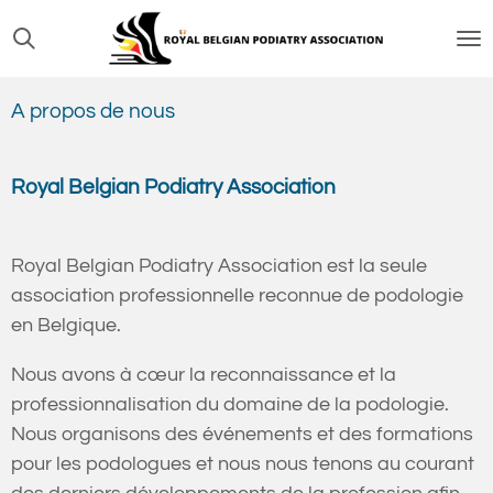
Passer
au
contenu
A propos de nous
principal
Royal Belgian Podiatry Association
Royal Belgian Podiatry Association est la seule
association professionnelle reconnue de podologie
en Belgique.
Nous avons à cœur la reconnaissance et la
professionnalisation du domaine de la podologie.
Nous organisons des événements et des formations
pour les podologues et nous nous tenons au courant