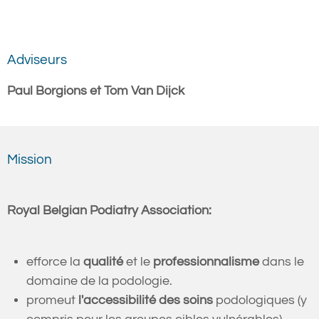
Adviseurs
Paul Borgions et Tom Van Dijck
Mission
Royal Belgian Podiatry Association​​​​‌‍​‍​‍‌‍‌​‍‌‍‍‌‌‍‌‌‍‍‌‌‍‍​‍​‍​‍‍​‍​‍‌​‌‍​‌‌‍‍‌‍‍‌‌‌​‌‍‌​‍‍‌‍‍‌‌‍​‍​‍​‍​​‍​‍‌‍‍​‌​‍‌‍‌‌‌‍‌‍​‍​‍​‍‍​‍​‍​‍‌​‌‌​‌‌‌‌‍‌​‌‍‍‌‌‍​‍‌‍‍‌‌‍‍‌‌​‌‍‌‌‌‍‍‌‌​​‍‌‍‌‌‌‍‌​‌‍‍‌‌‌​​‍‌‍‌‌‍‌‍‌​‌‍‌‌​‌‌​​‌​‍‌‍‌‌‌​‌‍‌‌‌‍‍‌‌​‌‍​‌‌‌​‌‍‍‌‌‍‌‍‍​‍‌‍‍‌‌‍‌​​‌​​​​​​​‌​​‌‌‍​‌‌‍‌‍‌‍‌​​‍​​‍‌​‌‌​​‌​‌​​‍​​‍‌​‌​​‌‌‍​‌‍​‌​‍‌​‍‌​‌​​‌‌​​‌​‍‌‌‍‌​​​‌​​‍​‌​‌‍‌​​​‍​‍​​​‌​‌‍‌‍​‍​​​‌‍‌‍​‍‌‌​‌‍‌‌​​‌‍‌‌​‌‌‍​‌‌‍​‍‌‍‌‌‌‌‌​‌​​‌‍​‌‌‍‌‌‍‌‌​‍‌​​‌‍​‌‌‌​‌‍‍​​‌‌‍​‌‌‍​‍‌‍‌‌‌‌‌​‌​​‌‍​‌‌‍‌‌‍‌‌‌​‍​‌‍‌‌‌​‍‌‍‌​‌‍‌‌‌‍​‌‌​‌‍‍‌‌‍‌‍‍​‍‍‌​‌‌‌‌‍​‍‌‌‌​‌‍‌‌‌‍​‌‌​​‍‌‌​‌‌‌​​‍‌‌‌‍‍‌‍‌‌‌‍‌​‍‌‌​​‌​‌​​‍‌‌​​‌​‌​​‍‌‌​​‍​​‍‌‍‍‌‍​​‍‌‌​​‍​​‍​‍‌‌​‌‌‌​‌​​‍‍‌‌‍‌‍​‌‌‍​‌‌‌‌‍‌‌​‍‌‌​‌‌‌​​‍‌‌‌‍‍‌‍‌‌‌‍‌​‍‌‌​​‌​‌​​‍‌‌​​‌​‌​​‍‌‌​​‍​​‍​‌‍​​​​​‌​‍‌​‍‌‌‍​​‌​​​‌‍‌‍‌‍‌‍‌‍‌‍‌‍‌​​‍‌‌​​‍​​‍​‍‌‌​‌‌‌​‌​​‍‍‌‍​‌‍‍​‌‍‍‌‌‍​‌‍‌​‌​‍‌‍‌‌‌‍‍​‍‌‌​‌‌‌​​‍‌‌‌‍‍‌‍‌‌‌‍‌​‍‌‌​​‌​‌​​‍‌‌​​‌​‌​​‍‌‌​​‍​​‍​​​​​‍‌‍‌‍‌‍​​‌​‌‌​‍​‌‍​‍​​‌​​‌‍​‍‌‍‌​​‍‌‌​​‍​​‍​‍‌‌​‌‌‌​‌​​‍‍‌‌​‌‍‌‌‌‍​‌‌​​‌‍​‍‌‍​‌‌​‌‍‌‌‌‌‌‌‌​‍‌‍​​‌​‍‌‌​​‍‌​‌‍‌​‌‌​‌‌‌‌‍‌​‌‍‍‌‌‍​‍‌‍‌‍‍‌‌‍‌​​‌​​​​​​​‌​​‌‌‍​‌‌‍‌‍‌‍‌​​‍​​‍‌​‌‌​​‌​‌​​‍​​‍‌​‌​​‌‌‍​‌‍​‌​‍‌​‍‌​‌​​‌‌​​‌​‍‌‌‍‌​​​‌​​‍​‌​‌‍‌​​​‍​‍​​​‌​‌‍‌‍​‍​​​‌‍‌‍​‍‌‍‌‌​‌‍‌‌​​‌‍‌‌​‌‌‍​‌‌‍​‍‌‍‌‌‌‌‌​‌​​‌‍​‌‌‍‌‌‍‌‌​‍‌‍‌​​‌‍​‌‌‌​‌‍‍​​‌‌‍​‌‌‍​‍‌‍‌‌‌‌‌​‌​​‌‍​‌‌‍‌‌‍‌‌‌​‍​‌‍‌‌‌​‍‌‍‌​‌‍‌‌‌‍​‌‌​‌‍‍‌‌‍‌‍‍​‍‍‌​‌‌‌‌‍​‍‌‌‌​‌‍‌‌‌‍​‌‌​​‍‌‌​‌‌‌​​‍‌‌‌‍‍‌‍‌‌‌‍‌​‍‌‌​​‌​‌​​‍‌‌​​‌​‌​​‍‌‌​​‍​​‍‌‍‍‌‍​​‍‌‌​​‍​​‍​‍‌‌​‌‌‌​‌​​‍‍‌‌‍‌‍​‌‌‍​‌‌‌‌‍‌‌​‍‌‌​‌‌‌​​‍‌‌‌‍‍‌‍‌‌‌‍‌​‍‌‌​​‌​‌​​‍‌‌​​‌​‌​​‍‌‌​​‍​​‍​‌‍​​​​​‌​‍‌​‍‌‌‍​​‌​​​‌‍‌‍‌‍‌‍‌‍‌‍‌‍‌​​‍‌‌​​‍​​‍​‍‌‌​‌‌‌​‌​​‍‍‌‍​‌‍‍​‌‍‍‌‌‍​‌‍‌​‌​‍‌‍‌‌‌‍‍​‍‌‌​‌‌‌​​‍‌‌‌‍‍‌‍‌‌‌‍‌​‍‌‌​​‌​‌​​‍‌‌​​‌​‌​​‍‌‌​​‍​​‍​​​​​‍‌‍‌‍‌‍​​‌​‌‌​‍​‌‍​‍​​‌​​‌‍​‍‌‍‌​​‍‌‌​​‍​​‍​‍‌‌​‌‌‌​‌​​‍‍‌‌​‌‍‌‌‌‍​‌‌​​‍​‍‌‌:
efforce la
qualité
et le
professionnalisme
dans le
domaine de la podologie.
promeut
l'accessibilité des soins
podologiques (y