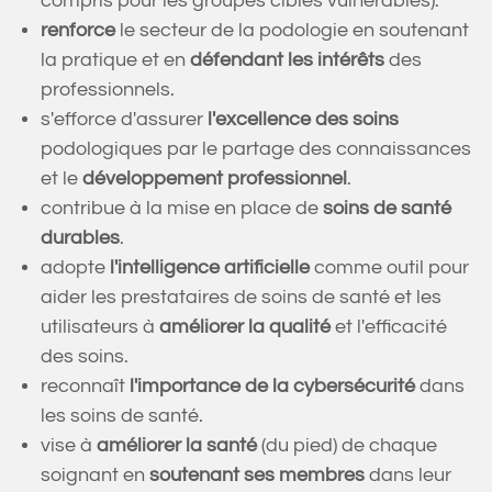
compris pour les groupes cibles vulnérables).
renforce
le secteur de la podologie en soutenant
la pratique et en
défendant les intérêts
des
professionnels.
s'efforce d'assurer
l'excellence des soins
podologiques par le partage des connaissances
et le
développement professionnel
.
contribue à la mise en place de
soins de santé
durables
.
adopte
l'intelligence artificielle
comme outil pour
aider les prestataires de soins de santé et les
utilisateurs à
améliorer la qualité
et l'efficacité
des soins.
reconnaît
l'importance de la cybersécurité
dans
les soins de santé.
vise à
améliorer la santé
(du pied) de chaque
soignant en
soutenant ses membres
dans leur