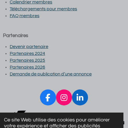
Calendrier membres
Téléchargements pour membres
FAQ membres
Partenaires
Devenir partenaire
Partenaires 2024
Partenaires 2025
Partenaires 2026
Demande de publication d’une annonce
F
I
L
a
n
i
c
s
n
Ce site Web utilise des cookies pour améliorer
e
t
k
votre expérience et afficher des publicités