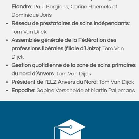
Flandre
: Paul Borgions, Carine Haemels et
Dominique Joris
Réseau de prestataires de soins indépendants
:
Tom Van Dijck
Assemblée générale de la Fédération des
professions libérales (filiale d’Unizo)
: Tom Van
Dijck
Gestion quotidienne de la zone de soins primaires
du nord d’Anvers
: Tom Van Dijck
Président de l'ELZ Anvers du Nord
: Tom Van Dijck
Enpodhe
: Sabine Verschelde et Martin Pallemans