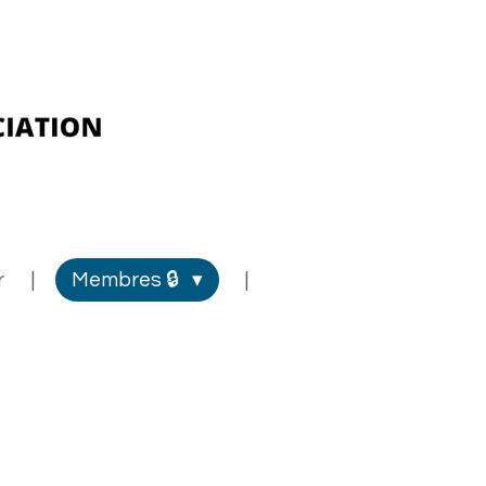
r
Membres 🔒