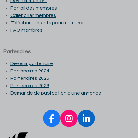
Devenir membre
Portail des membres
Calendrier membres
Téléchargements pour membres
FAQ membres
Partenaires
Devenir partenaire
Partenaires 2024
Partenaires 2025
Partenaires 2026
Demande de publication d’une annonce
F
I
L
a
n
i