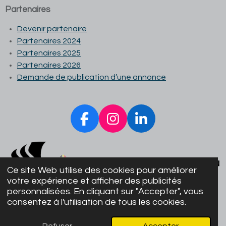
Partenaires
Devenir partenaire
Partenaires 2024
Partenaires 2025
Partenaires 2026
Demande de publication d’une annonce
F
I
L
a
n
i
c
s
n
e
t
k
Ce site Web utilise des cookies pour améliorer
b
a
e
votre expérience et afficher des publicités
personnalisées. En cliquant sur "Accepter", vous
o
g
d
consentez à l'utilisation de tous les cookies.
© 1959 Royal Belgian Podiatry Association | Podologie-
o
r
I
fr.be
k
a
n
Refuser
Accepter