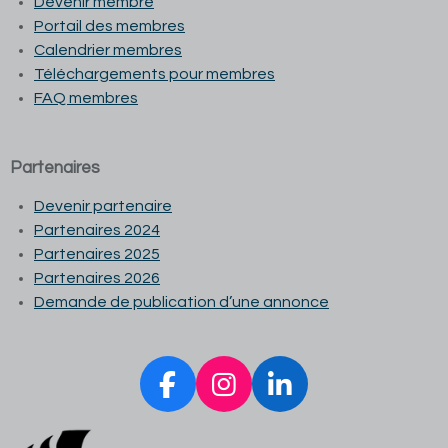
Devenir membre
Portail des membres
Calendrier membres
Téléchargements pour membres
FAQ membres
Partenaires
Devenir partenaire
Partenaires 2024
Partenaires 2025
Partenaires 2026
Demande de publication d’une annonce
F
I
L
a
n
i