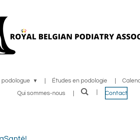
n podologue
Études en podologie
Calend
Qui sommes-nous
Contact
MaSanté!