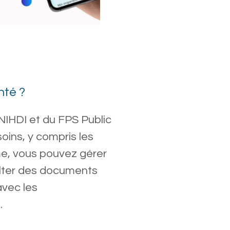
nté ?
NIHDI et du FPS Public
oins, y compris les
e, vous pouvez gérer
ulter des documents
avec les
.