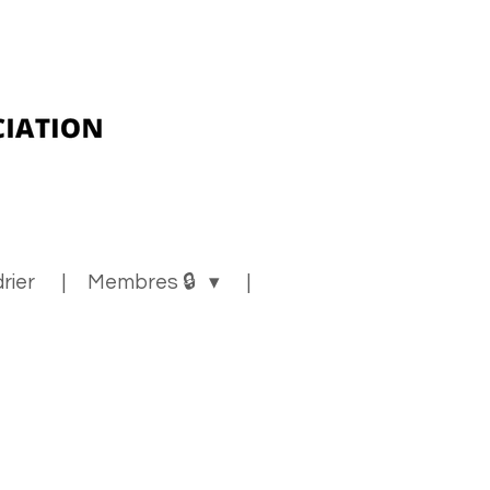
rier
Membres 🔒