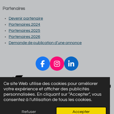
Partenaires
Devenir partenaire
Partenaires 2024
Partenaires 2025
Partenaires 2026
Demande de publication d’une annonce
F
I
L
a
n
i
c
s
n
Ce site Web utilise des cookies pour améliorer
e
t
k
votre expérience et afficher des publicités
b
a
e
personnalisées. En cliquant sur "Accepter", vous
consentez à l'utilisation de tous les cookies.
o
g
d
© 1959 Royal Belgian Podiatry Association | Podologie-fr.be
o
r
I
Refuser
Accepter
Propulsé par
JouwWeb